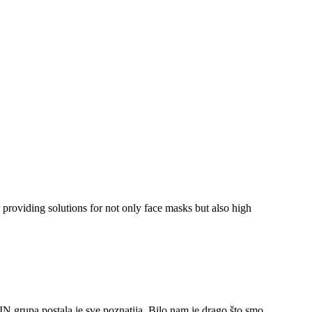
oviding solutions for not only face masks but also high
N grupa postala je sve poznatija. Bilo nam je drago što smo