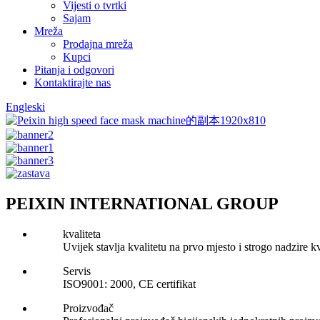
Vijesti o tvrtki
Sajam
Mreža
Prodajna mreža
Kupci
Pitanja i odgovori
Kontaktirajte nas
Engleski
PEIXIN INTERNATIONAL GROUP
kvaliteta
Uvijek stavlja kvalitetu na prvo mjesto i strogo nadzire 
Servis
ISO9001: 2000, CE certifikat
Proizvođač