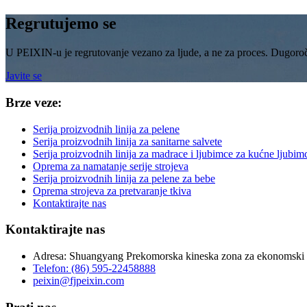
Regrutujemo se
U PEIXIN-u je regrutovanje vezano za ljude, a ne za proces. Dugoročn
Javite se
Brze veze:
Serija proizvodnih linija za pelene
Serija proizvodnih linija za sanitarne salvete
Serija proizvodnih linija za madrace i ljubimce za kućne ljubim
Oprema za namatanje serije strojeva
Serija proizvodnih linija za pelene za bebe
Oprema strojeva za pretvaranje tkiva
Kontaktirajte nas
Kontaktirajte nas
Adresa: Shuangyang Prekomorska kineska zona za ekonomski 
Telefon: (86) 595-22458888
peixin@fjpeixin.com