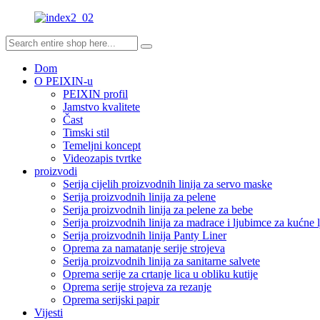
Dom
O PEIXIN-u
PEIXIN profil
Jamstvo kvalitete
Čast
Timski stil
Temeljni koncept
Videozapis tvrtke
proizvodi
Serija cijelih proizvodnih linija za servo maske
Serija proizvodnih linija za pelene
Serija proizvodnih linija za pelene za bebe
Serija proizvodnih linija za madrace i ljubimce za kućne 
Serija proizvodnih linija Panty Liner
Oprema za namatanje serije strojeva
Serija proizvodnih linija za sanitarne salvete
Oprema serije za crtanje lica u obliku kutije
Oprema serije strojeva za rezanje
Oprema serijski papir
Vijesti