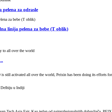
a pelena za odrasle
a linija pelena za bebe (T oblik)
..
ivated all over the world, Peixin has been doing its efforts for pr
n Tech Asia Fair. Kao jedan od najprofesionalnijih dobavljača, PEIXI