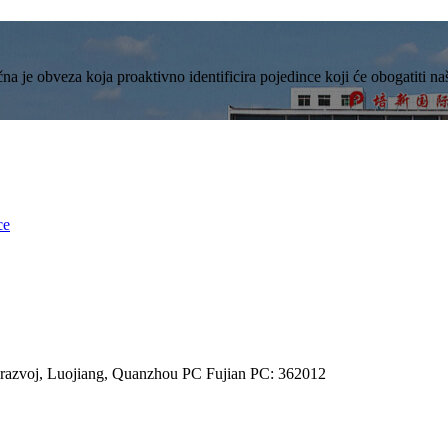
a je obveza koja proaktivno identificira pojedince koji će obogatiti n
ce
razvoj, Luojiang, Quanzhou PC Fujian PC: 362012