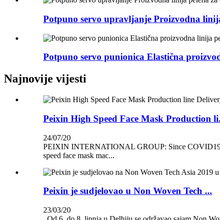
Potpuno servo upravljanje Proizvodna linij
Potpuno servo punionica Elastična proizvodn
Najnovije vijesti
Peixin High Speed Face Mask Production li.
24/07/20
PEIXIN INTERNATIONAL GROUP: Since COVID19 is still act
speed face mask mac...
Peixin je sudjelovao u Non Woven Tech ...
23/03/20
Od 6. do 8. lipnja u Delhiju se održavao sajam Non Wove