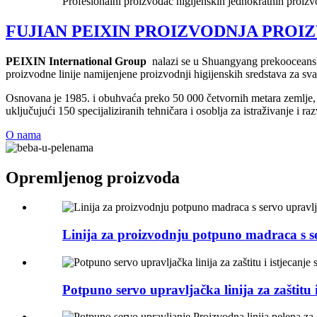
Profesionalni proizvođač higijenskih jednokratnih proizv
FUJIAN PEIXIN PROIZVODNJA PROIZ
PEIXIN International Group
nalazi se u Shuangyang prekooceansk
proizvodne linije namijenjene proizvodnji higijenskih sredstava za s
Osnovana je 1985. i obuhvaća preko 50 000 četvornih metara zemlje, 
uključujući 150 specijaliziranih tehničara i osoblja za istraživanje i r
O nama
Opremljenog proizvoda
Linija za proizvodnju potpuno madraca s s
Potpuno servo upravljačka linija za zaštitu 