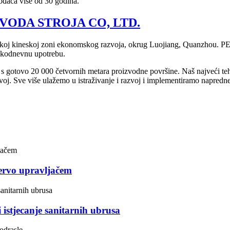
ođača više od 30 godina.
VODA STROJA CO, LTD.
oj kineskoj zoni ekonomskog razvoja, okrug Luojiang, Quanzhou. PEIX
vakodnevnu upotrebu.
s gotovo 20 000 četvornih metara proizvodne površine. Naš najveći te
azvoj. Sve više ulažemo u istraživanje i razvoj i implementiramo napredne
ervo upravljačem
i istjecanje sanitarnih ubrusa