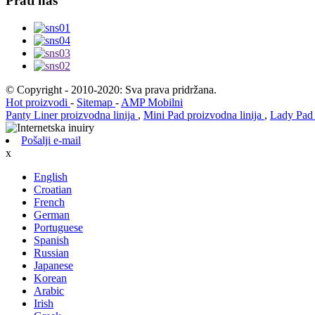
Prati nas
© Copyright - 2010-2020: Sva prava pridržana.
Hot proizvodi
-
Sitemap
-
AMP Mobilni
Panty Liner proizvodna linija
,
Mini Pad proizvodna linija
,
Lady Pad 
Pošalji e-mail
x
English
Croatian
French
German
Portuguese
Spanish
Russian
Japanese
Korean
Arabic
Irish