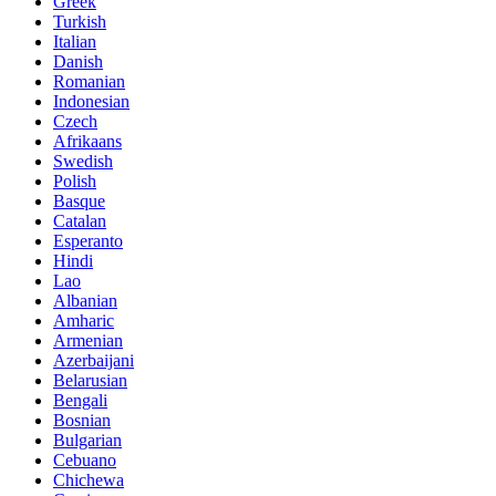
Greek
Turkish
Italian
Danish
Romanian
Indonesian
Czech
Afrikaans
Swedish
Polish
Basque
Catalan
Esperanto
Hindi
Lao
Albanian
Amharic
Armenian
Azerbaijani
Belarusian
Bengali
Bosnian
Bulgarian
Cebuano
Chichewa