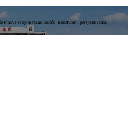
aše timove svojom raznolikošću, iskustvom i perspektivama.